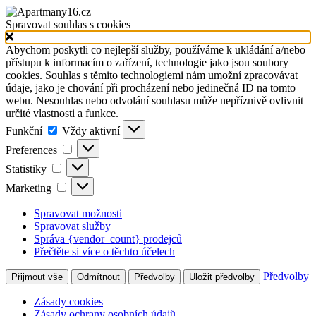
Spravovat souhlas s cookies
Abychom poskytli co nejlepší služby, používáme k ukládání a/nebo
přístupu k informacím o zařízení, technologie jako jsou soubory
cookies. Souhlas s těmito technologiemi nám umožní zpracovávat
údaje, jako je chování při procházení nebo jedinečná ID na tomto
webu. Nesouhlas nebo odvolání souhlasu může nepříznivě ovlivnit
určité vlastnosti a funkce.
Funkční
Funkční
Vždy aktivní
Preferences
Preferences
Statistiky
Statistiky
Marketing
Marketing
Spravovat možnosti
Spravovat služby
Správa {vendor_count} prodejců
Přečtěte si více o těchto účelech
Předvolby
Přijmout vše
Odmítnout
Předvolby
Uložit předvolby
Zásady cookies
Zásady ochrany osobních údajů